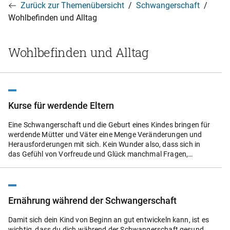
Zurück zur Themenübersicht
Schwangerschaft
Wohlbefinden und Alltag
Wohlbefinden und Alltag
Kurse für werdende Eltern
Eine Schwangerschaft und die Geburt eines Kindes bringen für
werdende Mütter und Väter eine Menge Veränderungen und
Herausforderungen mit sich. Kein Wunder also, dass sich in
das Gefühl von Vorfreude und Glück manchmal Fragen,
Unsicherheit und Sorgen mischen. Zum Glück gibt es neben den
klassischen Geburtsvorbereitungskursen, den Beratungsstellen
der Frühen Hilfen und der Partnerschaftsberatung noch viele
weitere Beratungsangebote und Kurse, die dir helfen, dich gut
Ernährung während der Schwangerschaft
auf die Entbindung und auf das Leben mit dem Kind
einzustellen.
Damit sich dein Kind von Beginn an gut entwickeln kann, ist es
wichtig, dass du dich während der Schwangerschaft gesund