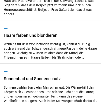
Haut und Haare verändern sich in der Schwangerschaft. Das
Schwangerschaft schon weit fortgeschritten und der Bauch
liegt daran, dass dein Körper jetzt vermehrt und in Schüben
ziemlich groß geworden ist.
Hormone ausschüttet. Bei jeder Frau äußert sich das etwas
anders.
Haare färben und blondieren
Wenn es für dein Wohlbefinden wichtig ist, kannst du ruhig
auch während der Schwangerschaft neue Farbe in deine Haare
bringen. Wichtig zu wissen ist aber, dass die Mittel, die
Friseur:innen zum Haare färben, für Strähnchen oder
Dauerwellen verwenden, starke Chemikalien enthalten. Alle
Produkte, die in deutschen Drogeriemärkten angeboten oder in
den Friseursalons eingesetzt werden, gelten zwar offiziell als
unbedenklich, solange sie richtig angewendet werden. Fest
Sonnenbad und Sonnenschutz
steht aber, dass viele chemische Bestandteile über die
Kopfhaut in den Körper gelangen können. Deshalb wartest du
Sonnenstrahlen tun vielen Menschen gut. Die Wärme hilft dem
mit dem Haarefärben am besten die ersten zwölf Wochen der
Körper, sich zu entspannen. Das schöne Licht hebt die Laune,
Schwangerschaft ab. In dieser Zeit ist der Embryo noch
und ein sommerlich gebräunter Teint kann das eigene
besonders empfindlich.
Wohlbefinden steigern. Auch in der Schwangerschaft darfst du