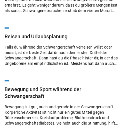
ernährst. Es geht weniger darum, dass du größere Mengen isst
als sonst. Schwangere brauchen erst ab dem vierten Monat
etwas mehr Energie, also Kalorien. Selbst am Ende der
Schwangerschaft ist der Unterschied mit rund 250 Extra-
Kalorien pro Tag ziemlich gering. Das entspricht ungefähr einer
Portion Gemüse oder einer Tasse Suppe. Viel wichtiger ist, dass
Reisen und Urlaubsplanung
das ungeborene Kind hochwertige Nährstoffe und Vitamine
bekommt. Obwohl der Bedarf in der Schwangerschaft stark
Falls du während der Schwangerschaft verreisen willst oder
ansteigt, erhält es die meisten davon automatisch, wenn du
musst, ist die beste Zeit dafür nach dem ersten Drittel der
dich gesund ernährst. Es gibt aber ein paar Stoffe, die
Schwangerschaft. Dann hast du die Phase hinter dir, in der das
Schwangeren selbst bei guter Ernährung oft fehlen. Das sind
Ungeborene am empfindlichsten ist. Meistens hat dann auch
vor allem Folsäure, Eisen und Jod. Am besten sprichst du über
schon die Übelkeit oder Müdigkeit nachgelassen, die häufig zu
diese Themen mit dein:er Ärzt:in. Mit einem Bluttest lässt sich
Beginn einer Schwangerschaft auftritt. Ob eine Reise für dich
feststellen, ob du ausreichend mit allen wichtigen Stoffen
und das Kind ein Risiko darstellt, ist aber immer eine individuelle
versorgt bist. Wichtig zu wissen ist auch, dass es
Einschätzung, die von Frau zu Frau unterschiedlich ist. Deshalb
Nahrungsmittel gibt, die du als Schwangere möglichst nicht
Bewegung und Sport während der
solltest du darüber vorher am besten mit dein:er Frauenärzt:in
essen oder trinken solltest.
Schwangerschaft
oder deiner Hebamme sprechen.
Bewegung tut gut, auch und gerade in der Schwangerschaft.
Körperliche Aktivität ist nicht nur ein gutes Mittel gegen
Rückenschmerzen, Kreislaufprobleme, Bluthochdruck und
Schwangerschaftsdiabetes. Sie hebt auch die Stimmung, hilft