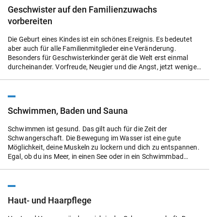
kommt im zweiten Drittel der Schwangerschaft auch wieder der
Geschwister auf den Familienzuwachs
Wunsch nach mehr Sex auf, weil sich der Hormonhaushalt
vorbereiten
umgestellt hat und du dich an die neue Lebenssituation
gewöhnt hast. Dann steht deinem Bedürfnis nach einem
erfüllten Sexualleben grundsätzlich nichts entgegen.
Die Geburt eines Kindes ist ein schönes Ereignis. Es bedeutet
aber auch für alle Familienmitglieder eine Veränderung.
Besonders für Geschwisterkinder gerät die Welt erst einmal
durcheinander. Vorfreude, Neugier und die Angst, jetzt weniger
Aufmerksamkeit zu bekommen, können ein ziemlich großes
Gefühlschaos anrichten. Du kannst aber schon in der
Schwangerschaft einiges tun, um deinen älteren Kindern
Ängste und Sorgen zu nehmen. Wenn du krank oder bettlägerig
Schwimmen, Baden und Sauna
bist und Angst hast, dass deine Kinder deshalb zu kurz
kommen, hast du in einigen Fällen auch ein Anrecht auf eine
Schwimmen ist gesund. Das gilt auch für die Zeit der
Haushaltshilfe, die dich unterstützt.
Schwangerschaft. Die Bewegung im Wasser ist eine gute
Möglichkeit, deine Muskeln zu lockern und dich zu entspannen.
Egal, ob du ins Meer, in einen See oder in ein Schwimmbad
gehst – du brauchst dir keine Sorgen zu machen, dass das
Schwimmen dir oder deinem Baby schaden könnte. Falls du
möchtest und du dich dabei wohlfühlst, kannst du bis zum
letzten Tag vor der Geburt schwimmen gehen. Viele Frauen
Haut- und Haarpflege
genießen es, sich wenigstens zwischendurch im Wasser endlich
wieder einmal leicht zu fühlen. Vor allem dann, wenn die