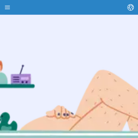
Sprache ändern
Startseite
Über HEDI
Themen
Artikel suchen
Kontakte suchen
Glossar
Stadt Kassel
Landkreis Kassel