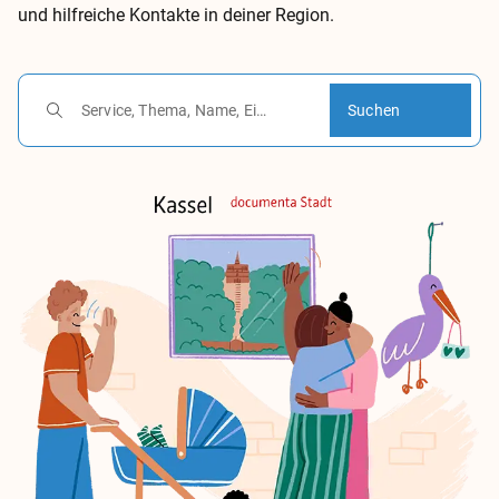
und hilfreiche Kontakte in deiner Region.
Kontakt
Impressum
Datenschutz
Suchen
v1.0.0