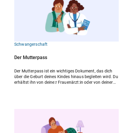
Schwangerschaft
Der Mutterpass
Der Mutterpass ist ein wichtiges Dokument, das dich
über die Geburt deines Kindes hinaus begleiten wird. Du
erhältst ihn von deine:r Frauenärzt:in oder von deiner
Hebamme, sobald die Schwangerschaft sicher
festgestellt wurde. Im Mutterpass sind die
Untersuchungen aufgeführt, die in den
Mutterschaftsrichtlinien festgelegt sind und von den
gesetzlichen Krankenversicherungen bezahlt werden.
Die Ergebnisse aller Vorsorgeuntersuchungen werden
im Mutterpass eingetragen. Diese Daten liefern
Informationen, die für die Geburt und die Nachsorge im
Wochenbett wichtig sind. Außerdem ist diese