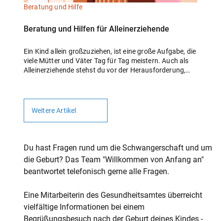
Beratung und Hilfe
Beratung und Hilfen für Alleinerziehende
Ein Kind allein großzuziehen, ist eine große Aufgabe, die
viele Mütter und Väter Tag für Tag meistern. Auch als
Alleinerziehende stehst du vor der Herausforderung,
deinem Kind, dir selbst und eventuell auch der
Arbeitsstelle gerecht zu werden. Um diesen Spagat
hinzubekommen, kann ein Netzwerk von
Unterstützenden hilfreich sein, die bei Bedarf helfen und
Weitere Artikel
einspringen können. Das können Verwandte oder
Freund:innen sein. Aber auch verschiedene Ämter und
professionelle Beratungsstellen können Teil des
Netzwerks sein oder dich dabei unterstützen, ein
Du hast Fragen rund um die Schwangerschaft und um
solches Netzwerk aufzubauen.
die Geburt? Das Team "Willkommen von Anfang an"
beantwortet telefonisch gerne alle Fragen.
Eine Mitarbeiterin des Gesundheitsamtes überreicht
vielfältige Informationen bei einem
Begrüßungsbesuch nach der Geburt deines Kindes -