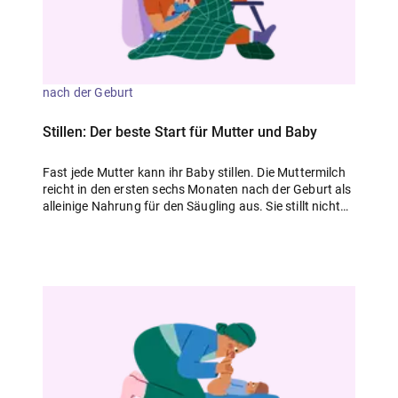
Dokumentation im Fall einer weiteren Schwangerschaft
hilfreich. Die im Mutterpass festgehaltenen
Informationen sind bei medizinischen Notfällen
während der Schwangerschaft sehr wichtig. Deshalb
solltest du deinen Mutterpass immer dabeihaben!
nach der Geburt
Stillen: Der beste Start für Mutter und Baby
Fast jede Mutter kann ihr Baby stillen. Die Muttermilch
reicht in den ersten sechs Monaten nach der Geburt als
alleinige Nahrung für den Säugling aus. Sie stillt nicht
nur den Hunger, sondern liefert gleichzeitig genau so
viel Flüssigkeit, wie das Kind braucht. Außerdem ist sie
reich an Stoffen, die das Wachstum und die Gesundheit
deines Babys fördern. Wenn du dein Baby stillst, stärkt
das seine körpereigene Krankheitsabwehr und es ist
besser gegen Allergien und Infektionen geschützt. Mit
deiner Muttermilch gibst du an dein Kind nämlich
Antikörper und Zellen weiter, die dein Immunsystem
gebildet hat. Künstliche Milch enthält diese wichtigen
Bestandteile nicht. Außerdem verstärkt der enge
Hautkontakt beim Stillen die emotionale Bindung