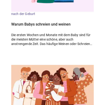
zwischen dir und deinem Kind. Nicht zuletzt empfinden
viele Mütter das Stillen als praktisch. Muttermilch hat
immer die richtige Temperatur und ist jederzeit
nach der Geburt
verfügbar. Diese Vorteile hast du auch dann, wenn du
dein Kind nur teilweise stillst.
Warum Babys schreien und weinen
Die ersten Wochen und Monate mit dem Baby sind für
die meisten Mütter eine schöne, aber auch
anstrengende Zeit. Das häufige Weinen oder Schreien
des Babys kann zur Herausforderung werden. Vielleicht
bist du irritiert, weil du nicht verstehst, was dein Baby
braucht? Denk daran, dass ihr einander gerade erst
kennenlernt! Du wirst mit der Zeit herausfinden, was
dein Baby möchte und wie du es trösten kannst. Nach
und nach wird das Baby auch lernen, sich selbst zu
beruhigen. Du darfst dir ruhig eingestehen, dass dich
das laute Schreien und Weinen des Kindes manchmal
nervt. Mit solchen Gefühlen bist du nicht allein. Es ist
völlig in Ordnung, Angehörige oder Freund:innen darum
zu bitten, dich zu entlasten.