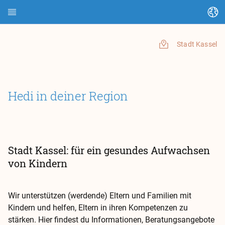
Sprache ändern
Startseite
Stadt Kassel
Über HEDI
Hedi in deiner Region
Themen
Artikel suchen
Kontakte suchen
Stadt Kassel: für ein gesundes Aufwachsen
Glossar
von Kindern
Stadt Kassel
Wir unterstützen (werdende) Eltern und Familien mit
Kindern und helfen, Eltern in ihren Kompetenzen zu
Landkreis Kassel
stärken. Hier findest du Informationen, Beratungsangebote