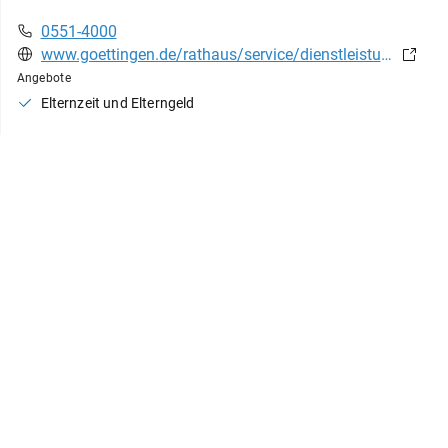
0551-4000
www.goettingen.de/rathaus/service/dienstleistungen/elterngeld.html
Angebote
Elternzeit und Elterngeld
Online-Plattform
Online-Dienstleistungen, Portal der Stadt Wolfenbüttel
6.830 km entfernt
Stadtmarkt
3-6
38300
Wolfenbüttel
stadt@wolfenbuettel.de
portal.wolfenbuettel.de/online-dienstleistungen
Angebote
Elternzeit und Elterngeld