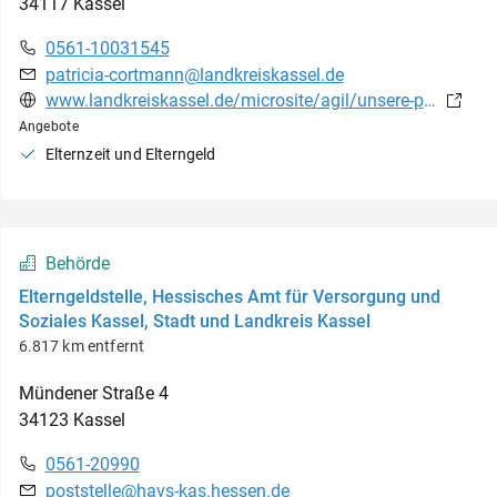
34117
Kassel
0561-10031545
patricia-cortmann@landkreiskassel.de
www.landkreiskassel.de/microsite/agil/unsere-projekte/frauen-und-beruf/angebote/aktive-elternzeit.php
Angebote
Elternzeit und Elterngeld
Behörde
Elterngeldstelle, Hessisches Amt für Versorgung und
Soziales Kassel, Stadt und Landkreis Kassel
6.817 km entfernt
Mündener Straße
4
34123
Kassel
0561-20990
poststelle@havs-kas.hessen.de