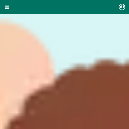
Sprache ändern
Startseite
Über HEDI
Themen
Artikel suchen
Kontakte suchen
Glossar
Stadt Kassel
Landkreis Kassel