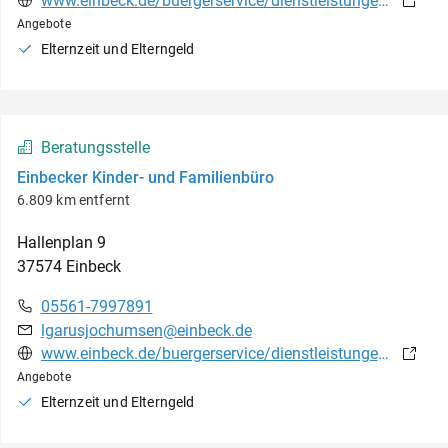
www.einbeck.de/buergerservice/dienstleistungen/elterngeld-beantragen-900000282-0.html?myMedium=1
Angebote
Elternzeit und Elterngeld
Beratungsstelle
Einbecker Kinder- und Familienbüro
6.809 km entfernt
Hallenplan
9
37574
Einbeck
05561-7997891
lgarusjochumsen@einbeck.de
www.einbeck.de/buergerservice/dienstleistungen/kinder-und-familienbuero-900000661-30110.html?myMedium=1&auswahl=0
Angebote
Elternzeit und Elterngeld