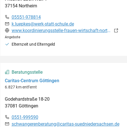
37154
Northeim
05551-978814
k.luepkes@werk-statt-schule.de
www.koordinierungsstelle-frauen-wirtschaft-northeim.de/beratung
Angebote
Elternzeit und Elterngeld
Beratungsstelle
Caritas-Centrum Göttingen
6.827 km entfernt
Godehardstraße
18-20
37081
Göttingen
0551-999590
schwangerenberatung@caritas-suedniedersachsen.de