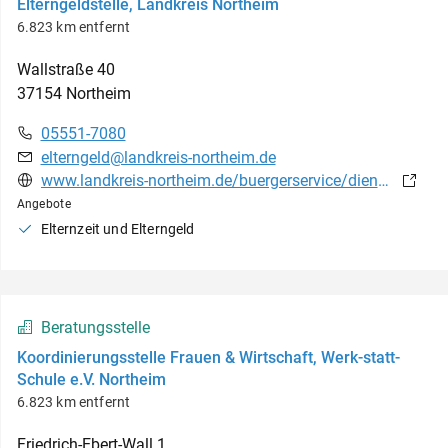
Elterngeldstelle, Landkreis Northeim
6.823 km entfernt
Wallstraße
40
37154
Northeim
05551-7080
elterngeld@landkreis-northeim.de
www.landkreis-northeim.de/buergerservice/dienstleistungen/elterngeld-berechnung-900000281-0.html?myMedium=1&auswahl=0
Angebote
Elternzeit und Elterngeld
Beratungsstelle
Koordinierungsstelle Frauen & Wirtschaft, Werk-statt-
Schule e.V. Northeim
6.823 km entfernt
Friedrich-Ebert-Wall
1