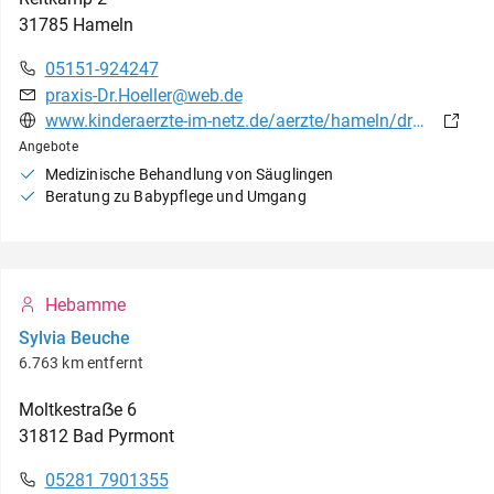
31785
Hameln
05151-924247
praxis-Dr.Hoeller@web.de
www.kinderaerzte-im-netz.de/aerzte/hameln/drhoeller/startseite.html
Angebote
Medizinische Behandlung von Säuglingen
Beratung zu Babypflege und Umgang
Hebamme
Sylvia Beuche
6.763 km entfernt
Moltkestraẞe
6
31812
Bad Pyrmont
05281 7901355