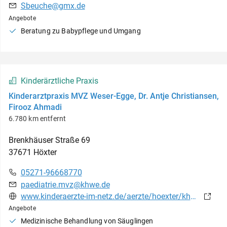
Sbeuche@gmx.de
Angebote
Beratung zu Babypflege und Umgang
Kinderärztliche Praxis
Kinderarztpraxis MVZ Weser-Egge, Dr. Antje Christiansen,
Firooz Ahmadi
6.780 km entfernt
Brenkhäuser Straße
69
37671
Höxter
05271-96668770
paediatrie.mvz@khwe.de
www.kinderaerzte-im-netz.de/aerzte/hoexter/khwe/startseite.html
Angebote
Medizinische Behandlung von Säuglingen