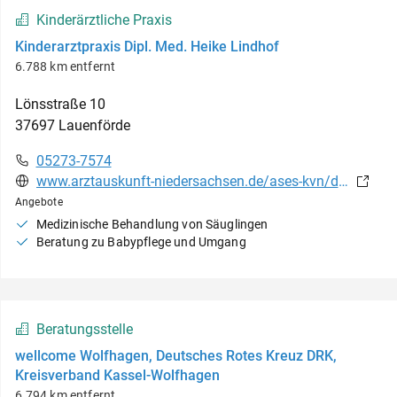
Kinderärztliche Praxis
Kinderarztpraxis Dipl. Med. Heike Lindhof
6.788 km entfernt
Lönsstraße
10
37697
Lauenförde
05273-7574
www.arztauskunft-niedersachsen.de/ases-kvn/detail.jsf?id=864CAD73110D66D184C3723E0DDD36D5
Angebote
Medizinische Behandlung von Säuglingen
Beratung zu Babypflege und Umgang
Beratungsstelle
wellcome Wolfhagen, Deutsches Rotes Kreuz DRK,
Kreisverband Kassel-Wolfhagen
6.794 km entfernt