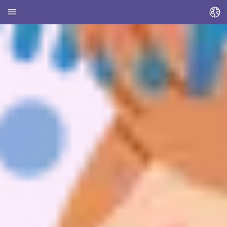
Sprache ändern
Startseite
Über HEDI
Themen
Artikel suchen
Kontakte suchen
Glossar
Stadt Kassel
Landkreis Kassel