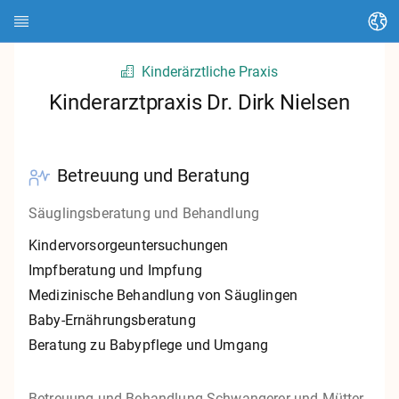
Sprache ändern
Kinderärztliche Praxis
Startseite
Kinderarztpraxis Dr. Dirk Nielsen
Über HEDI
Themen
Betreuung und Beratung
Artikel suchen
Säuglingsberatung und Behandlung
Kontakte suchen
Kindervorsorgeuntersuchungen
Impfberatung und Impfung
Glossar
Medizinische Behandlung von Säuglingen
Baby-Ernährungsberatung
Stadt Kassel
Beratung zu Babypflege und Umgang
Landkreis Kassel
Betreuung und Behandlung Schwangerer und Mütter