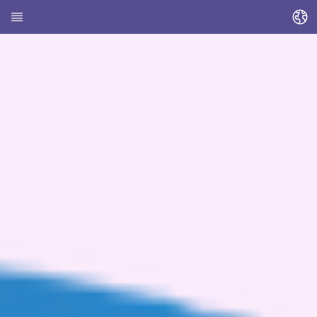
Sprache ändern
Startseite
Über HEDI
Themen
Artikel suchen
Kontakte suchen
Glossar
Stadt Kassel
Landkreis Kassel