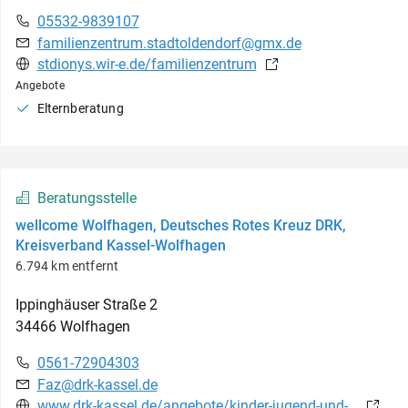
05532-9839107
familienzentrum.stadtoldendorf@gmx.de
stdionys.wir-e.de/familienzentrum
Angebote
Elternberatung
Beratungsstelle
wellcome Wolfhagen, Deutsches Rotes Kreuz DRK,
Kreisverband Kassel-Wolfhagen
6.794 km entfernt
Ippinghäuser Straße
2
34466
Wolfhagen
0561-72904303
Faz@drk-kassel.de
www.drk-kassel.de/angebote/kinder-jugend-und-familie/kinder-jugend-und-familie/projekt-wellcome.html