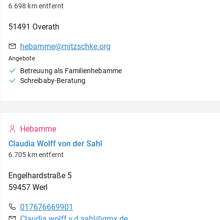
6.698 km entfernt
51491
Overath
hebamme@mitzschke.org
Angebote
Betreuung als Familienhebamme
Schreibaby-Beratung
Hebamme
Claudia Wolff von der Sahl
6.705 km entfernt
Engelhardstraße
5
59457
Werl
017676669901
Claudia.wolff.v.d.sahl@gmx.de