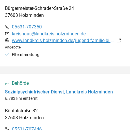
Bürgermeister-Schrader-Straße
24
37603
Holzminden
05531-707350
kreishaus@landkreis-holzminden.de
www.landkreis-holzminden.de/jugend-familie-bildung/hilfe-zur-erziehung/
Angebote
Elternberatung
Behörde
Sozialpsychiatrischer Dienst, Landkreis Holzminden
6.783 km entfernt
Böntalstraße
32
37603
Holzminden
05531-707446