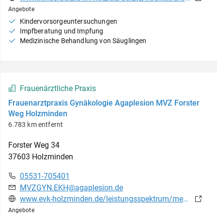
Angebote
Kindervorsorgeuntersuchungen
Impfberatung und Impfung
Medizinische Behandlung von Säuglingen
Frauenärztliche Praxis
Frauenarztpraxis Gynäkologie Agaplesion MVZ Forster
Weg Holzminden
6.783 km entfernt
Forster Weg
34
37603
Holzminden
05531-705401
MVZGYN.EKH@agaplesion.de
www.evk-holzminden.de/leistungsspektrum/medizinische-versorgungszentren/mvz-forster-weg-holzminden/praxis-fuer-gynaekologie
Angebote