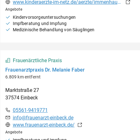
www.kinderaerzte-im-netz.de/aerzte/immenhausen/pfeffer-kolb/startseite.html
Angebote
Kindervorsorgeuntersuchungen
Impfberatung und Impfung
Medizinische Behandlung von Säuglingen
Frauenärztliche Praxis
Frauenarztpraxis Dr. Melanie Faber
6.809 km entfernt
Marktstraße
27
37574
Einbeck
05561-9419771
info@frauenarzt-einbeck.de
www.frauenarzt-einbeck.de/
Angebote