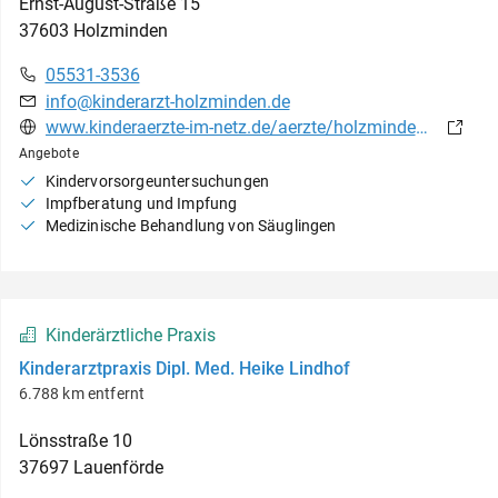
Ernst-August-Straße
15
37603
Holzminden
05531-3536
info@kinderarzt-holzminden.de
www.kinderaerzte-im-netz.de/aerzte/holzminden/holzminden/startseite.html
Angebote
Kindervorsorgeuntersuchungen
Impfberatung und Impfung
Medizinische Behandlung von Säuglingen
Kinderärztliche Praxis
Kinderarztpraxis Dipl. Med. Heike Lindhof
6.788 km entfernt
Lönsstraße
10
37697
Lauenförde