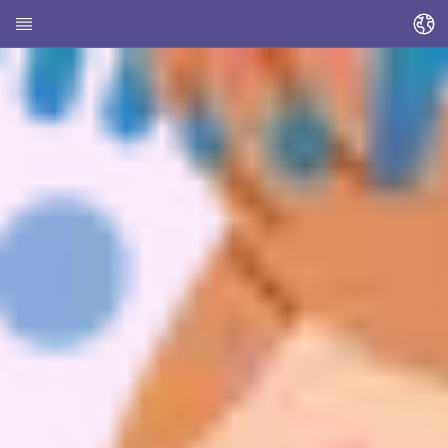
Sprache ändern
Startseite
Über HEDI
Themen
Artikel suchen
Kontakte suchen
Glossar
Stadt Kassel
Landkreis Kassel