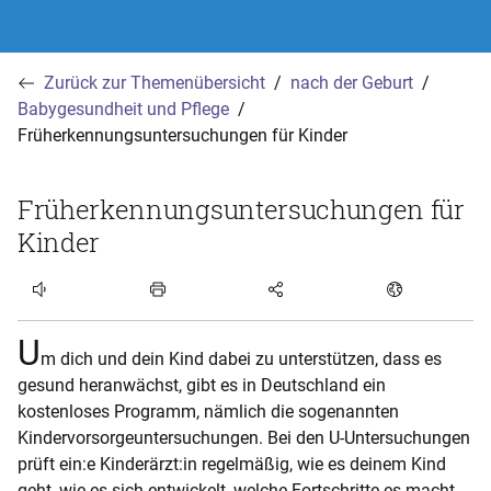
Zurück zur Themenübersicht
nach der Geburt
Babygesundheit und Pflege
Früherkennungsuntersuchungen für Kinder
Früherkennungsuntersuchungen für
Kinder
Artikel hören
U
m dich und dein Kind dabei zu unterstützen, dass es
gesund heranwächst, gibt es in Deutschland ein
kostenloses Programm, nämlich die sogenannten
Kindervorsorgeuntersuchungen. Bei den U-Untersuchungen
prüft ein:e Kinderärzt:in regelmäßig, wie es deinem Kind
geht, wie es sich entwickelt, welche Fortschritte es macht