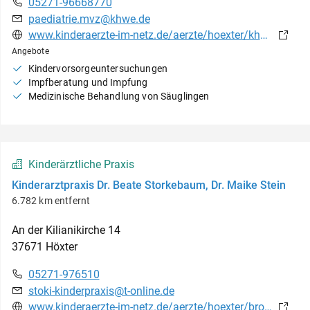
05271-96668770
paediatrie.mvz@khwe.de
www.kinderaerzte-im-netz.de/aerzte/hoexter/khwe/startseite.html
Angebote
Kindervorsorgeuntersuchungen
Impfberatung und Impfung
Medizinische Behandlung von Säuglingen
Kinderärztliche Praxis
Kinderarztpraxis Dr. Beate Storkebaum, Dr. Maike Stein
6.782 km entfernt
An der Kilianikirche
14
37671
Höxter
05271-976510
stoki-kinderpraxis@t-online.de
www.kinderaerzte-im-netz.de/aerzte/hoexter/brotesaki/leistungsspektrum.html