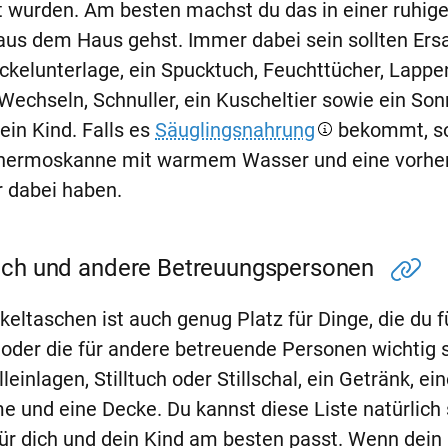
 wurden. Am besten machst du das in einer ruhige
 aus dem Haus gehst. Immer dabei sein sollten Ers
ickelunterlage, ein Spucktuch, Feuchttücher, Lapp
echseln, Schnuller, ein Kuscheltier sowie ein So
in Kind. Falls es
Säuglingsnahrung
bekommt, sol
 Thermoskanne mit warmem Wasser und eine vorh
r dabei haben.
dich und andere Betreuungspersonen
eltaschen ist auch genug Platz für Dinge, die du f
oder die für andere betreuende Personen wichtig s
einlagen, Stilltuch oder Stillschal, ein Getränk, ein
 und eine Decke. Du kannst diese Liste natürlich
für dich und dein Kind am besten passt. Wenn dein