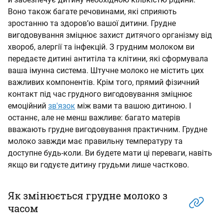
Воно також багате речовинами, які сприяють
зростанню та здоров’ю вашої дитини. Грудне
вигодовування зміцнює захист дитячого організму від
хвороб, алергії та інфекцій. З грудним молоком ви
передаєте дитині антитіла та клітини, які сформувала
ваша імунна система. Штучне молоко не містить цих
важливих компонентів. Крім того, прямий фізичний
контакт під час грудного вигодовування зміцнює
емоційний
зв'язок
між вами та вашою дитиною. І
останнє, але не менш важливе: багато матерів
вважають грудне вигодовування практичним. Грудне
молоко завжди має правильну температуру та
доступне будь-коли. Ви будете мати ці переваги, навіть
якщо ви годуєте дитину грудьми лише частково.
Як змінюється грудне молоко з
часом