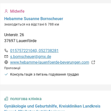
Midwife
Hebamme Susanne Bornscheuer
знаходиться на відстані 6 788 км
Unterstr.
26
37697
Lauenförde
015757221040, 052738281
s.bornscheuer@gmx.de
www.hebamme-lauenfoerde-beverungen.com
Пропозиції
Консультація з питань годування груддю
пологова клініка
Gynäkologie und Geburtshilfe, Kreiskliniken Landkreis