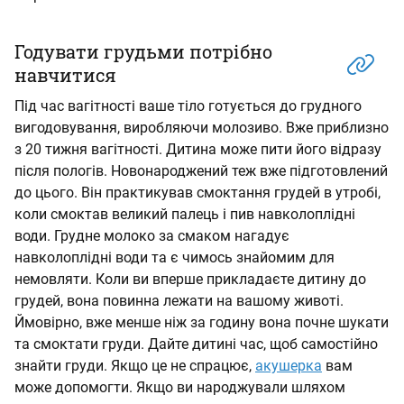
Годувати грудьми потрібно
навчитися
Під час вагітності ваше тіло готується до грудного
вигодовування, виробляючи молозиво. Вже приблизно
з 20 тижня вагітності. Дитина може пити його відразу
після пологів. Новонароджений теж вже підготовлений
до цього. Він практикував смоктання грудей в утробі,
коли смоктав великий палець і пив навколоплідні
води. Грудне молоко за смаком нагадує
навколоплідні води та є чимось знайомим для
немовляти. Коли ви вперше прикладаєте дитину до
грудей, вона повинна лежати на вашому животі.
Ймовірно, вже менше ніж за годину вона почне шукати
та смоктати груди. Дайте дитині час, щоб самостійно
знайти груди. Якщо це не спрацює,
акушерка
вам
може допомогти. Якщо ви народжували шляхом