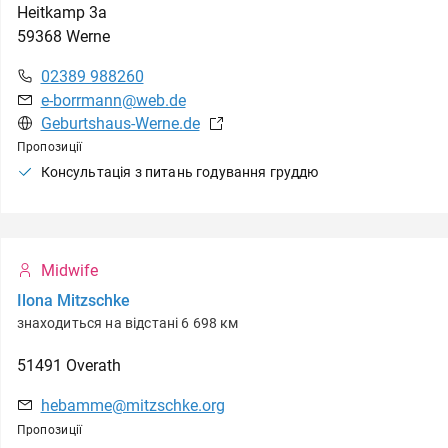
Heitkamp
3a
59368
Werne
02389 988260
e-borrmann@web.de
Geburtshaus-Werne.de
Пропозиції
Консультація з питань годування груддю
Midwife
Ilona Mitzschke
знаходиться на відстані 6 698 км
51491
Overath
hebamme@mitzschke.org
Пропозиції