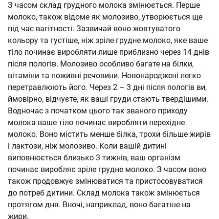
З часом склад грудного молока змінюється. Перше
молоко, також відоме як молозиво, утворюється ще
під час вагітності. Зазвичай воно жовтуватого
кольору та густіше, ніж зріле грудне молоко, яке ваше
тіло починає виробляти лише приблизно через 14 днів
після пологів. Молозиво особливо багате на білки,
вітаміни та поживні речовини. Новонароджені легко
перетравлюють його. Через 2 – 3 дні після пологів ви,
ймовірно, відчуєте, як ваші груди стають твердішими.
Водночас з початком цього так званого приходу
молока ваше тіло починає виробляти перехідне
молоко. Воно містить менше білка, трохи більше жирів
і лактози, ніж молозиво. Коли вашій дитині
виповнюється близько 3 тижнів, ваш організм
починає виробляє зріле грудне молоко. З часом воно
також продовжує змінюватися та пристосовуватися
до потреб дитини. Склад молока також змінюється
протягом дня. Вночі, наприклад, воно багатше на
жири.