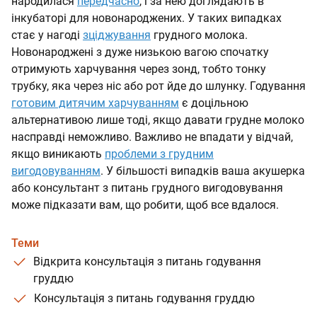
народилася
передчасно
, і за нею доглядають в
інкубаторі для новонароджених. У таких випадках
стає у нагоді
зціджування
грудного молока.
Новонароджені з дуже низькою вагою спочатку
отримують харчування через зонд, тобто тонку
трубку, яка через ніс або рот йде до шлунку. Годування
готовим дитячим харчуванням
є доцільною
альтернативою лише тоді, якщо давати грудне молоко
насправді неможливо. Важливо не впадати у відчай,
якщо виникають
проблеми з грудним
вигодовуванням
. У більшості випадків ваша акушерка
або консультант з питань грудного вигодовування
може підказати вам, що робити, щоб все вдалося.
Теми
Відкрита консультація з питань годування
груддю
Консультація з питань годування груддю