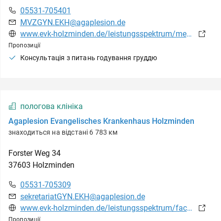
05531-705401
MVZGYN.EKH@agaplesion.de
www.evk-holzminden.de/leistungsspektrum/medizinische-versorgungszentren/mvz-forster-weg-holzminden/praxis-fuer-gynaekologie
Пропозиції
Консультація з питань годування груддю
пологова клініка
Agaplesion Evangelisches Krankenhaus Holzminden
знаходиться на відстані 6 783 км
Forster Weg
34
37603
Holzminden
05531-705309
sekretariatGYN.EKH@agaplesion.de
www.evk-holzminden.de/leistungsspektrum/fachabteilungen/geburtshilfe
Пропозиції