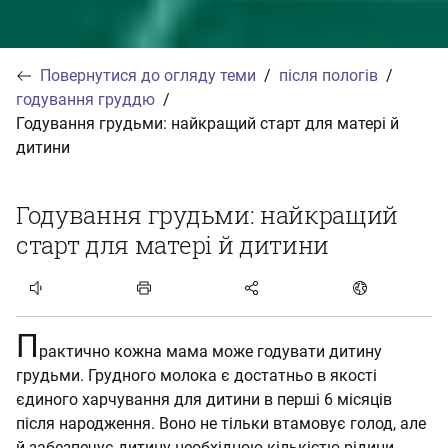
Повернутися до огляду теми
після пологів
годування груддю
Годування грудьми: найкращий старт для матері й
дитини
Годування грудьми: найкращий
старт для матері й дитини
Статтю прослухати
П
рактично кожна мама може годувати дитину
грудьми. Грудного молока є достатньо в якості
єдиного харчування для дитини в перші 6 місяців
після народження. Воно не тільки втамовує голод, але
й забезпечує дитину необхідною кількістю рідини.