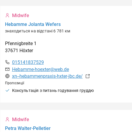
Midwife
Hebamme Jolanta Wefers
знаходиться на відстані 6 781 км
Pfennigbreite
1
37671
Höxter
015141837529
Hebamme-hoexter@web.de
xn--hebammenpraxis-hxter-jbc.de/
Пропозиції
Консультація з питань годування груддю
Midwife
Petra Walter-Pelletier