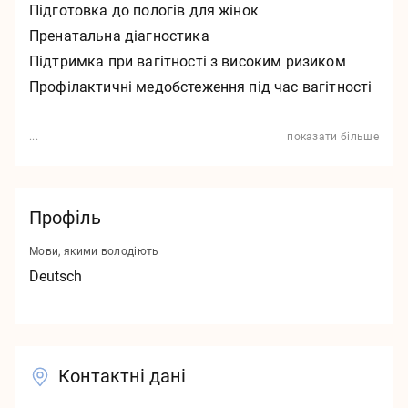
Підготовка до пологів для жінок
Контакти
Пренатальна діагностика
Вихідні дані
Підтримка при вагітності з високим ризиком
Профілактичні медобстеження під час вагітності
Захист даних
...
показати більше
v1.0.0
Профіль
Мови, якими володіють
Deutsch
Контактні дані