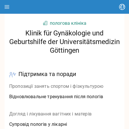
Змінити мову
пологова клініка
Домашня сторінка
Klinik für Gynäkologie und
Geburtshilfe der Universitätsmedizin
Про HEDI
Göttingen
Теми
Пошук статті
Підтримка та поради
Пошук контактів
Пропозиції занять спортом і фізкультурою
Глосарій
Відновлювальне тренування після пологів
Stadt Kassel
Догляд і лікування вагітних і матерів
Landkreis Kassel
Супровід пологів у лікарні