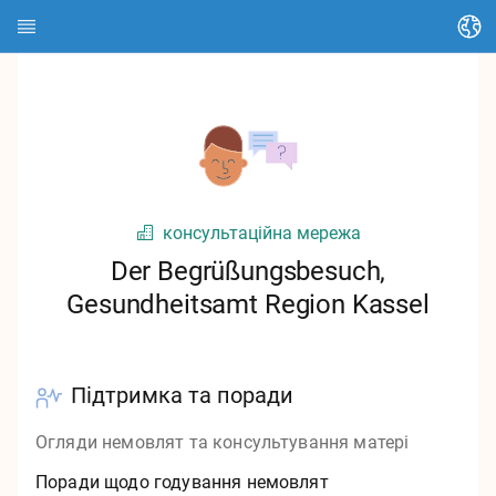
Змінити мову
Домашня сторінка
Про HEDI
Теми
консультаційна мережа
Пошук статті
Der Begrüßungsbesuch,
Gesundheitsamt Region Kassel
Пошук контактів
Глосарій
Підтримка та поради
Stadt Kassel
Огляди немовлят та консультування матері
Landkreis Kassel
Поради щодо годування немовлят