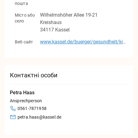
пошта
Wilhelmshöher Allee
19-21
Місто або
село
Kreishaus
34117
Kassel
Веб-сайт
www.kassel.de/buerger/gesundheit/kinder_und_jugendgesundheit/willkommen-von-anfang-an.php#die-begruessungsbesucherinnen-kontakt
Контактні особи
Petra Haas
Ansprechperson
0561-7871958
petra.haas@kassel.de