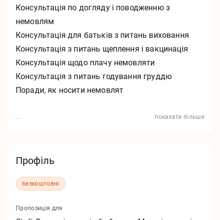
Консультація по догляду і поводженню з
Контакти
немовлям
Вихідні дані
Консультація для батьків з питань виховання
Захист даних
Консультація з питань щеплення і вакцинація
Консультація щодо плачу немовляти
Консультація з питань годування груддю
v1.0.0
Поради, як носити немовлят
...
показати більше
Профіль
безкоштовні
Пропозиція для