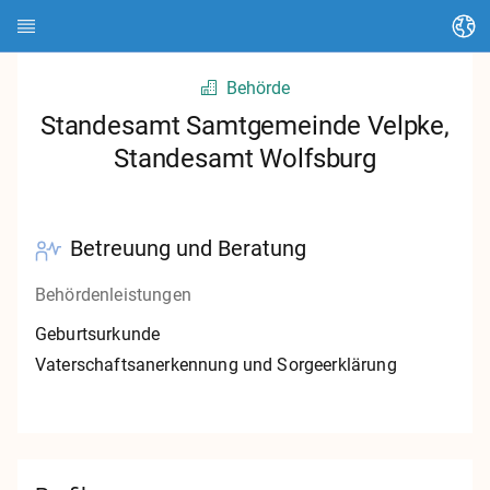
Sprache ändern
Behörde
Startseite
Standesamt Samtgemeinde Velpke,
Standesamt Wolfsburg
Über HEDI
Themen
Betreuung und Beratung
Artikel suchen
Behördenleistungen
Kontakte suchen
Geburtsurkunde
Glossar
Vaterschaftsanerkennung und Sorgeerklärung
Stadt Kassel
Landkreis Kassel