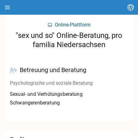
Sprache ändern
Online-Plattform
Startseite
"sex und so" Online-Beratung, pro
familia Niedersachsen
Über HEDI
Themen
Betreuung und Beratung
Artikel suchen
Psychologische und soziale Beratung
Kontakte suchen
Sexual- und Verhütungsberatung
Glossar
Schwangerenberatung
Stadt Kassel
Landkreis Kassel