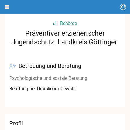
Sprache ändern
Behörde
Startseite
Präventiver erzieherischer
Jugendschutz, Landkreis Göttingen
Über HEDI
Themen
Betreuung und Beratung
Artikel suchen
Psychologische und soziale Beratung
Kontakte suchen
Beratung bei Häuslicher Gewalt
Glossar
Stadt Kassel
Profil
Landkreis Kassel