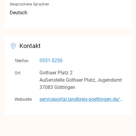
Gesprochene Sprachen
Kontakt
Deutsch
Impressum
Datenschutz
Kontakt
v1.0.0
0551-5250
Telefon
Gothaer Platz
2
Ort
Außenstelle Gothaer Platz, Jugendamt
37083
Göttingen
Webseite
serviceportal.landkreis-goettingen.de/suche/-/egov-bis-detail/dienstleistung/15149/show