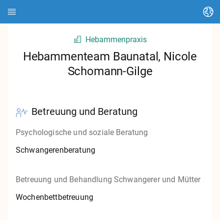
Sprache ändern
Hebammenpraxis
Startseite
Hebammenteam Baunatal, Nicole
Schomann-Gilge
Über HEDI
Themen
Betreuung und Beratung
Artikel suchen
Psychologische und soziale Beratung
Kontakte suchen
Schwangerenberatung
Glossar
Betreuung und Behandlung Schwangerer und Mütter
Stadt Kassel
Wochenbettbetreuung
Landkreis Kassel