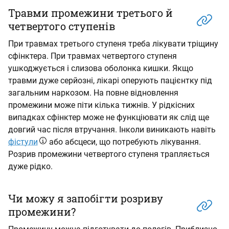
Травми промежини третього й
четвертого ступенів
При травмах третього ступеня треба лікувати тріщину
сфінктера. При травмах четвертого ступеня
ушкоджується і слизова оболонка кишки. Якщо
травми дуже серйозні, лікарі оперують пацієнтку під
загальним наркозом. На повне відновлення
промежини може піти кілька тижнів. У рідкісних
випадках сфінктер може не функціювати як слід ще
довгий час після втручання. Інколи виникають навіть
фістули
або абсцеси, що потребують лікування.
Розрив промежини четвертого ступеня трапляється
дуже рідко.
Чи можу я запобігти розриву
промежини?