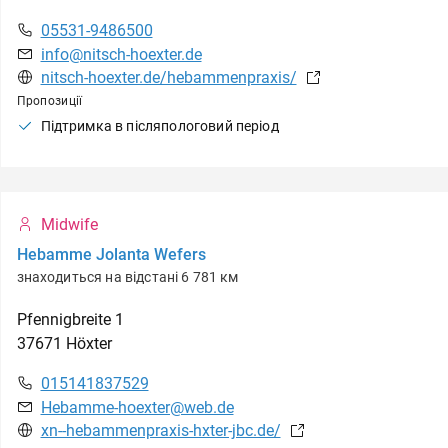
05531-9486500
info@nitsch-hoexter.de
nitsch-hoexter.de/hebammenpraxis/
Пропозиції
Підтримка в післяпологовий період
Midwife
Hebamme Jolanta Wefers
знаходиться на відстані 6 781 км
Pfennigbreite
1
37671
Höxter
015141837529
Hebamme-hoexter@web.de
xn--hebammenpraxis-hxter-jbc.de/