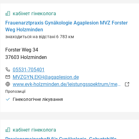
кабінет гінеколога
Frauenarztpraxis Gynäkologie Agaplesion MVZ Forster
Weg Holzminden
знаходиться на відстані 6 783 км
Forster Weg
34
37603
Holzminden
05531-705401
MVZGYN.EKH@agaplesion.de
www.evk-holzminden.de/leistungsspektrum/medizinische-versorgungszentren/mvz-forster-weg-holzminden/praxis-fuer-gynaekologie
Пропозиції
Гінекологічне лікування
кабінет гінеколога