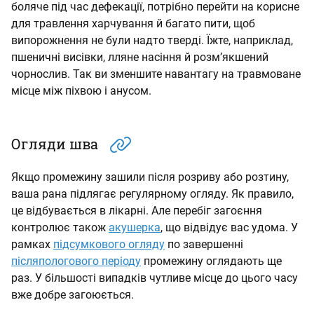
боляче під час дефекації, потрібно перейти на корисне
для травлення харчування й багато пити, щоб
випорожнення не були надто тверді. Їжте, наприклад,
пшеничні висівки, лляне насіння й розм’якшений
чорнослив. Так ви зменшите навантагу на травмоване
місце між піхвою і анусом.
Огляди шва
Якщо промежину зашили після розриву або розтину,
ваша рана підлягає регулярному огляду. Як правило,
це відбувається в лікарні. Але перебіг загоєння
контролює також
акушерка
, що відвідує вас удома. У
рамках
підсумкового огляду
по завершенні
післяпологового періоду
промежину оглядають ще
раз. У більшості випадків чутливе місце до цього часу
вже добре загоюється.