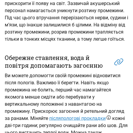
прискорити її появу на світ. Зазвичай акушерський
персонал намагається уникнути розтину промежини.
Під час цього втручання перерізаються нерви, судини і
м’язи, що інакше залишилися б цілими. На відміну від
розтину промежини, розрив промежини трапляється
тільки в тонких місцях тканини, а тому легше гоїться.
Обережне ставлення, вода й
повітря допомагають загоєнню
Ви можете допомогти своїй промежині відновитися
після пологів. Важливо її берегти. Навіть якщо
промежина не болить, перший час намагайтеся
якомога менше сидіти або перебувати у
вертикальному положенні з навантагою на
промежину. Прискорює загоєння й ретельний догляд
за ранами. Міняйте
післяпологові прокладки
кожні
дві-три години; регулярно очищайте рани або шов. Для
цього вистачить теплої води. Можна також