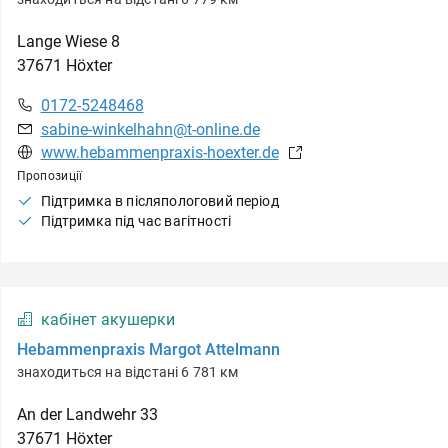
Lange Wiese
8
37671
Höxter
0172-5248468
sabine-winkelhahn@t-online.de
www.hebammenpraxis-hoexter.de
Пропозиції
Підтримка в післяпологовий період
Підтримка під час вагітності
кабінет акушерки
Hebammenpraxis Margot Attelmann
знаходиться на відстані 6 781 км
An der Landwehr
33
37671
Höxter