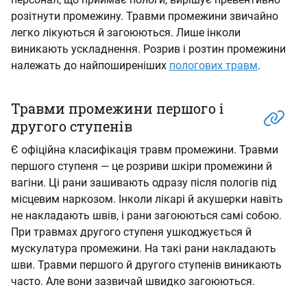
розітнути промежину. Травми промежини звичайно
легко лікуються й загоюються. Лише інколи
виникають ускладнення. Розрив і розтин промежини
належать до найпоширеніших
пологових травм
.
Травми промежини першого і
другого ступенів
Є офіційна класифікація травм промежини. Травми
першого ступеня — це розриви шкіри промежини й
вагіни. Ці рани зашивають одразу після пологів під
місцевим наркозом. Інколи лікарі й акушерки навіть
не накладають швів, і рани загоюються самі собою.
При травмах другого ступеня ушкоджується й
мускулатура промежини. На такі рани накладають
шви. Травми першого й другого ступенів виникають
часто. Але вони зазвичай швидко загоюються.