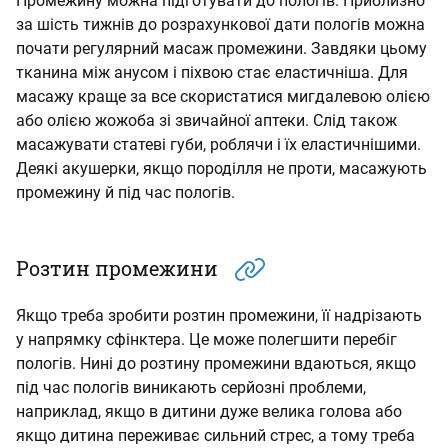
Промежину можна підготувати до пологів. Приблизно
за шість тижнів до розрахункової дати пологів можна
почати регулярний масаж промежини. Завдяки цьому
тканина між анусом і піхвою стає еластичніша. Для
масажу краще за все скористатися мигдалевою олією
або олією жожоба зі звичайної аптеки. Слід також
масажувати статеві губи, роблячи і їх еластичнішими.
Деякі акушерки, якщо породілля не проти, масажують
промежину й під час пологів.
Розтин промежини
Якщо треба зробити розтин промежини, її надрізають
у напрямку сфінктера. Це може полегшити перебіг
пологів. Нині до розтину промежини вдаються, якщо
під час пологів виникають серйозні проблеми,
наприклад, якщо в дитини дуже велика голова або
якщо дитина переживає сильний стрес, а тому треба