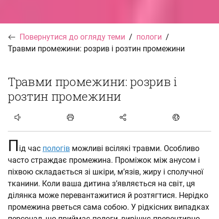
Повернутися до огляду теми
пологи
Травми промежини: розрив і розтин промежини
Травми промежини: розрив і
розтин промежини
Статтю прослухати
П
ід час
пологів
можливі всілякі травми. Особливо
часто страждає промежина. Проміжок між анусом і
піхвою складається зі шкіри, м’язів, жиру і сполучної
тканини. Коли ваша дитина з’являється на світ, ця
ділянка може перевантажитися й розтягтися. Нерідко
промежина рветься сама собою. У рідкісних випадках
персонал, що приймає пологи, вирішує превентивно