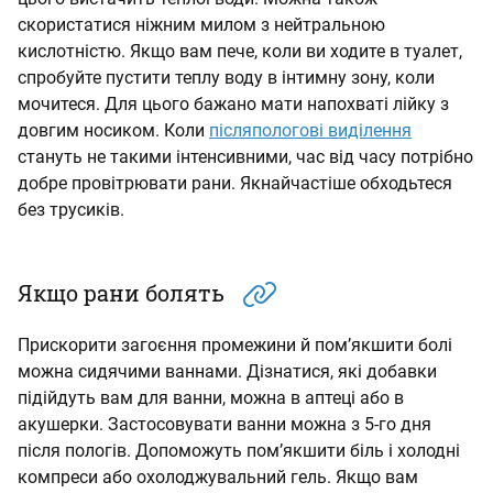
скористатися ніжним милом з нейтральною
кислотністю. Якщо вам пече, коли ви ходите в туалет,
спробуйте пустити теплу воду в інтимну зону, коли
мочитеся. Для цього бажано мати напохваті лійку з
довгим носиком. Коли
післяпологові виділення
стануть не такими інтенсивними, час від часу потрібно
добре провітрювати рани. Якнайчастіше обходьтеся
без трусиків.
Якщо рани болять
Прискорити загоєння промежини й пом’якшити болі
можна сидячими ваннами. Дізнатися, які добавки
підійдуть вам для ванни, можна в аптеці або в
акушерки. Застосовувати ванни можна з 5-го дня
після пологів. Допоможуть пом’якшити біль і холодні
компреси або охолоджувальний гель. Якщо вам