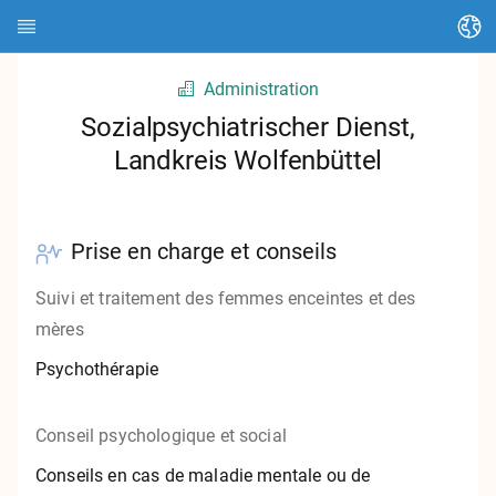
Changer de langue
Administration
Page d'accueil
Sozialpsychiatrischer Dienst,
Landkreis Wolfenbüttel
À propos de HEDI
Thèmes
Prise en charge et conseils
Recherche d'articles
Suivi et traitement des femmes enceintes et des
Chercher des contacts
mères
Glossaire
Psychothérapie
Stadt Kassel
Conseil psychologique et social
Landkreis Kassel
Conseils en cas de maladie mentale ou de