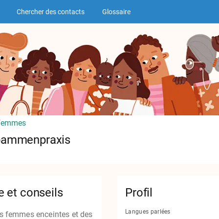
Chercher des contacts
Glossaire
-femmes
bammenpraxis
e et conseils
Profil
Langues parlées
es femmes enceintes et des