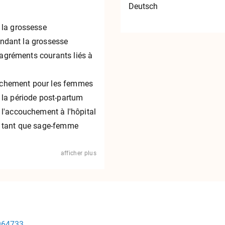
Deutsch
la grossesse
endant la grossesse
sagréments courants liés à
ouchement pour les femmes
a période post-partum
'accouchement à l'hôpital
tant que sage-femme
afficher plus
964733