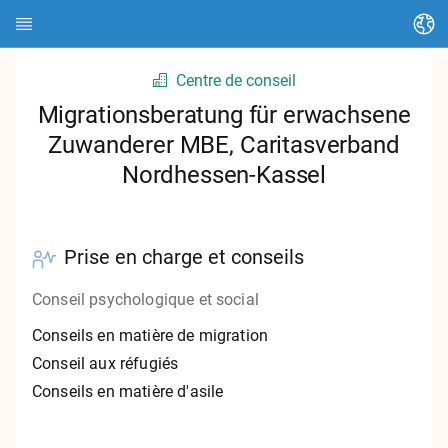
Changer de langue
Centre de conseil
Page d'accueil
Migrationsberatung für erwachsene
Zuwanderer MBE, Caritasverband
À propos de HEDI
Nordhessen-Kassel
Thèmes
Recherche d'articles
Prise en charge et conseils
Chercher des contacts
Conseil psychologique et social
Glossaire
Conseils en matière de migration
Conseil aux réfugiés
Stadt Kassel
Conseils en matière d'asile
Landkreis Kassel