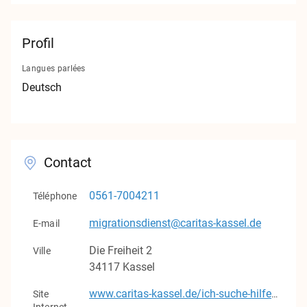
Contact
Mentions légales
Profil
Protection des données
Langues parlées
Deutsch
v1.0.0
Contact
0561-7004211
Téléphone
migrationsdienst@caritas-kassel.de
E-mail
Die Freiheit
2
Ville
34117
Kassel
Site
www.caritas-kassel.de/ich-suche-hilfe/migranten-fluechtlinge-und-spaetaussiedler/der-fachbereich-migrationsdienst/der-fachbereich-migrationsdienst