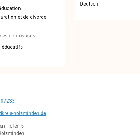
Deutsch
'éducation
aration et de divorce
 des nourrissons
 éducatifs
707233
kreis-holzminden.de
den Höfen
5
Holzminden