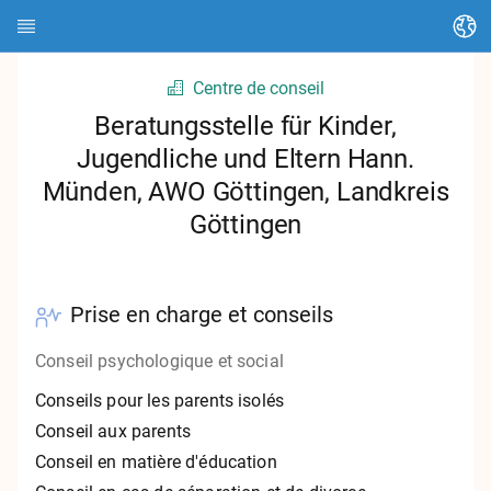
Changer de langue
Centre de conseil
Page d'accueil
Beratungsstelle für Kinder,
Jugendliche und Eltern Hann.
À propos de HEDI
Münden, AWO Göttingen, Landkreis
Thèmes
Göttingen
Recherche d'articles
Chercher des contacts
Prise en charge et conseils
Glossaire
Conseil psychologique et social
Conseils pour les parents isolés
Stadt Kassel
Conseil aux parents
Conseil en matière d'éducation
Landkreis Kassel