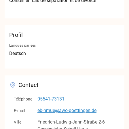
Conseil en cas de séparation et de divorce
Contact
Mentions légales
Protection des données
Profil
Langues parlées
v1.0.0
Deutsch
Contact
05541-73131
Téléphone
eb-hmue@awo-goettingen.de
E-mail
Friedrich-Ludwig-Jahn-Straße
2-6
Ville
Geschwister-Scholl-Haus