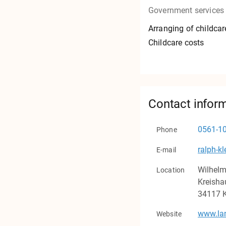
Government services
Arranging of childcar
Childcare costs
Contact infor
0561-1
Phone
ralph-k
E-mail
Wilhelm
Location
Kreisha
34117
Website