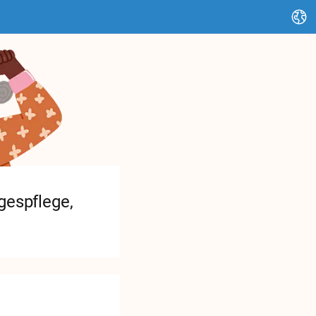
Change language
gespflege,