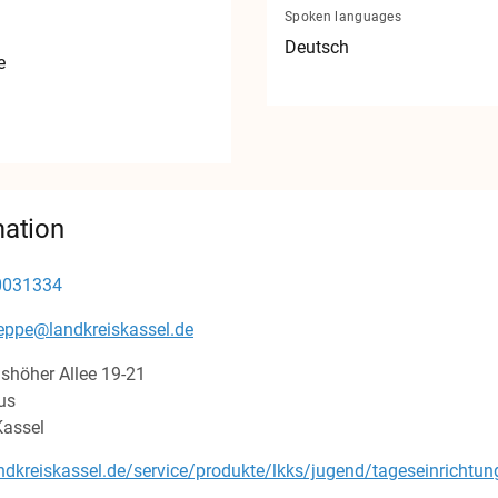
Spoken languages
Deutsch
e
mation
0031334
leppe@landkreiskassel.de
shöher Allee
19-21
us
Kassel