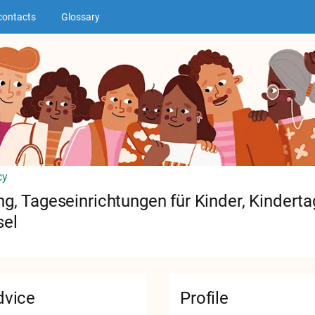
contacts
Glossary
cy
g, Tageseinrichtungen für Kinder, Kinderta
sel
dvice
Profile