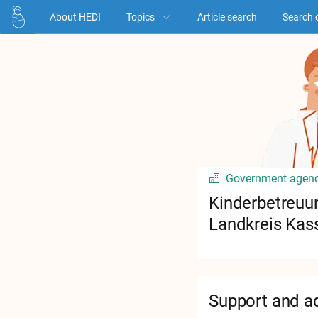
About HEDI
Topics
Article search
Search 
Government agen
Kinderbetreuun
Landkreis Kas
Support and a