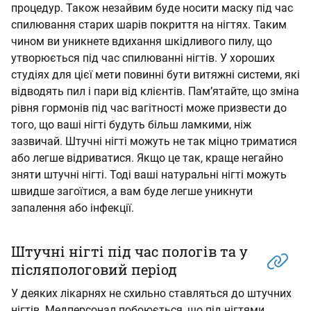
процедур. Також незайвим буде носити маску під час
спилювання старих шарів покриття на нігтях. Таким
чином ви уникнете вдихання шкідливого пилу, що
утворюється під час спилюванні нігтів. У хороших
студіях для цієї мети повинні бути витяжні системи, які
відводять пил і пари від клієнтів. Пам’ятайте, що зміна
рівня гормонів під час вагітності може призвести до
того, що ваші нігті будуть більш ламкими, ніж
зазвичай. Штучні нігті можуть не так міцно триматися
або легше відриватися. Якщо це так, краще негайно
зняти штучні нігті. Тоді ваші натуральні нігті можуть
швидше загоїтися, а вам буде легше уникнути
запалення або інфекції.
Штучні нігті під час пологів та у
післяпологовий період
У деяких лікарнях не схильно ставляться до штучних
нігтів. Медперсонал побоюється, що під нігтями