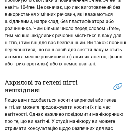
пропонують свої лаки з позначенням 3-free, 5-free та
навіть 10-free. Це означає, що лак виготовлений без
використання хімічних речовин, які вважаються
шкідливими, наприклад, без пластифікатора або
розчинника. Чим більше число перед словом «free»,
тим менше шкідливих речовин міститься в лаку для
нігтів, і тим він для вас безпечніший. Ви також повинні
переконатися, що ваш засіб для зняття лаку містить
якомога менше розчинників (таких як ацетон, фенол
або трихлоретилен) або їх немає взагалі.
Акрилові та гелеві нігті
нешкідливі
Якщо вам подобається носити акрилові або гелеві
нігті, ви можете продовжувати носити їх під час
вагітності. Однак важливо повідомити манікюрницю
про те, що ви вагітні. У студії манікюру ви можете
отримати консультацію щодо безпечних для вас