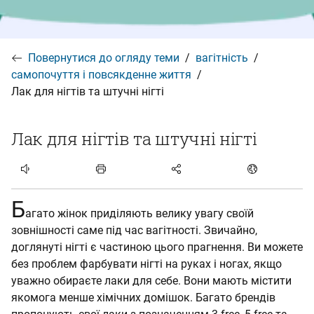
Контакти
Вихідні дані
Повернутися до огляду теми
вагітність
Захист даних
самопочуття і повсякденне життя
Лак для нігтів та штучні нігті
v1.0.0
Лак для нігтів та штучні нігті
Статтю прослухати
Б
агато жінок приділяють велику увагу своїй
зовнішності саме під час вагітності. Звичайно,
доглянуті нігті є частиною цього прагнення. Ви можете
без проблем фарбувати нігті на руках і ногах, якщо
уважно обираєте лаки для себе. Вони мають містити
якомога менше хімічних домішок. Багато брендів