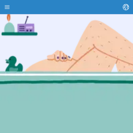
Змінити мову
Домашня сторінка
Про HEDI
Теми
Пошук статті
Пошук контактів
Глосарій
Stadt Kassel
Landkreis Kassel