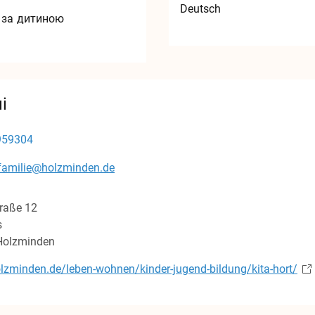
Deutsch
 за дитиною
і
959304
familie@holzminden.de
raße
12
s
Holzminden
zminden.de/leben-wohnen/kinder-jugend-bildung/kita-hort/