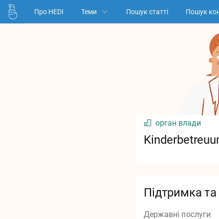
Про HEDI
Теми
Пошук статті
Пошук кон
орган влади
Kinderbetreuu
Підтримка та
Державні послуги