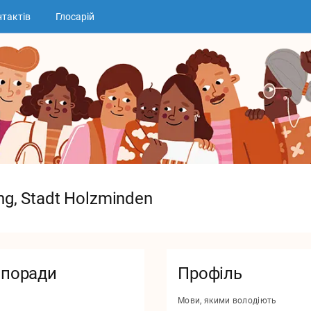
тактів
Глосарій
ng, Stadt Holzminden
 поради
Профіль
Мови, якими володіють